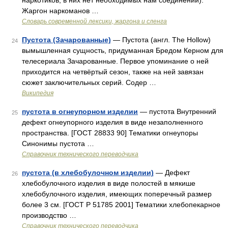
наркотиков, в них нет необходимых нам соединений).
Жаргон наркоманов …
Cловарь современной лексики, жаргона и сленга
Пустота (Зачарованные)
— Пустота (англ. The Hollow)
24
вымышленная сущность, придуманная Бредом Керном для
телесериала Зачарованные. Первое упоминание о ней
приходится на четвёртый сезон, также на ней завязан
сюжет заключительных серий. Содер …
Википедия
пустота в огнеупорном изделии
— пустота Внутренний
25
дефект огнеупорного изделия в виде незаполненного
пространства. [ГОСТ 28833 90] Тематики огнеупоры
Синонимы пустота …
Справочник технического переводчика
пустота (в хлебобулочном изделии)
— Дефект
26
хлебобулочного изделия в виде полостей в мякише
хлебобулочного изделия, имеющих поперечный размер
более 3 см. [ГОСТ Р 51785 2001] Тематики хлебопекарное
производство …
Справочник технического переводчика