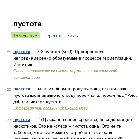
пустота
Толкование
Перевод
Книги
пустота
— 3.8 пустота (void): Пространства,
21
непреднамеренно образуемые в процессе герметизации.
Источник …
Словарь-справочник терминов нормативно-технической
документации
пустота
— іменник жіночого роду пустощі, витівки рідко
22
пустота іменник жіночого роду порожнеча, порожнява * Але:
дві, три, чотири пустоти …
Орфографічний словник української мови
пустота
— [4/1] лекарственное средство, не содержащее
23
наркотиков. Это не колёса – пустота одна (Это не те
таблетки, которые можно употреблять в качестве