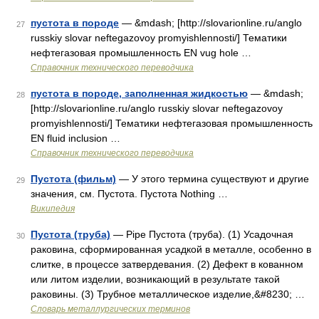
пустота в породе
— &mdash; [http://slovarionline.ru/anglo
27
russkiy slovar neftegazovoy promyishlennosti/] Тематики
нефтегазовая промышленность EN vug hole …
Справочник технического переводчика
пустота в породе, заполненная жидкостью
— &mdash;
28
[http://slovarionline.ru/anglo russkiy slovar neftegazovoy
promyishlennosti/] Тематики нефтегазовая промышленность
EN fluid inclusion …
Справочник технического переводчика
Пустота (фильм)
— У этого термина существуют и другие
29
значения, см. Пустота. Пустота Nothing …
Википедия
Пустота (труба)
— Pipe Пустота (труба). (1) Усадочная
30
раковина, сформированная усадкой в металле, особенно в
слитке, в процессе затвердевания. (2) Дефект в кованном
или литом изделии, возникающий в результате такой
раковины. (3) Трубное металлическое изделие,&#8230; …
Словарь металлургических терминов